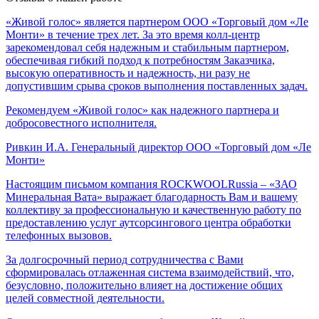
«Живой голос» является партнером ООО «Торговый дом «Ле
Монти» в течение трех лет. За это время колл-центр
зарекомендовал себя надежным и стабильным партнером,
обеспечивая гибкий подход к потребностям Заказчика,
высокую оперативность и надежность, ни разу не
допустившим срыва сроков выполнения поставленных задач.
Рекомендуем «Живой голос» как надежного партнера и
добросовестного исполнителя.
Ривкин И.А.
Генеральный директор ООО «Торговый дом «Ле
Монти»
Настоящим письмом компания ROCKWOOLRussia – «ЗАО
Минеральная Вата» выражает благодарность Вам и вашему
коллективу за профессиональную и качественную работу по
предоставлению услуг аутсорсингового центра обработки
телефонных вызовов.
За долгосрочный период сотрудничества с Вами
сформировалась отлаженная система взаимодействий, что,
безусловно, положительно влияет на достижение общих
целей совместной деятельности.