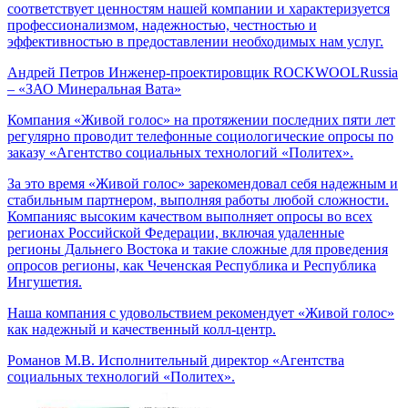
соответствует ценностям нашей компании и характеризуется
профессионализмом, надежностью, честностью и
эффективностью в предоставлении необходимых нам услуг.
Андрей Петров
Инженер-проектировщик ROCKWOOLRussia
– «ЗАО Минеральная Вата»
Компания «Живой голос» на протяжении последних пяти лет
регулярно проводит телефонные социологические опросы по
заказу «Агентство социальных технологий «Политех».
За это время «Живой голос» зарекомендовал себя надежным и
стабильным партнером, выполняя работы любой сложности.
Компанияс высоким качеством выполняет опросы во всех
регионах Российской Федерации, включая удаленные
регионы Дальнего Востока и такие сложные для проведения
опросов регионы, как Чеченская Республика и Республика
Ингушетия.
Наша компания с удовольствием рекомендует «Живой голос»
как надежный и качественный колл-центр.
Романов М.В.
Исполнительный директор «Агентства
социальных технологий «Политех».