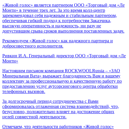
«Живой голос» является партнером ООО «Торговый дом «Ле
Монти» в течение трех лет. За это время колл-центр
зарекомендовал себя надежным и стабильным партнером,
обеспечивая гибкий подход к потребностям Заказчика,
высокую оперативность и надежность, ни разу не
допустившим срыва сроков выполнения поставленных задач.
Рекомендуем «Живой голос» как надежного партнера и
добросовестного исполнителя.
Ривкин И.А.
Генеральный директор ООО «Торговый дом «Ле
Монти»
Настоящим письмом компания ROCKWOOLRussia – «ЗАО
Минеральная Вата» выражает благодарность Вам и вашему
коллективу за профессиональную и качественную работу по
предоставлению услуг аутсорсингового центра обработки
телефонных вызовов.
За долгосрочный период сотрудничества с Вами
сформировалась отлаженная система взаимодействий, что,
безусловно, положительно влияет на достижение общих
целей совместной деятельности.
Отмечаем, что деятельности работников «Живой голос»