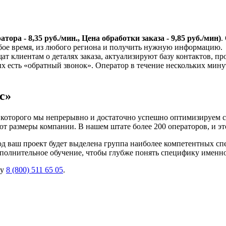
тора - 8,35 руб./мин., Цена обработки заказа - 9,85 руб./мин)
.
бое время, из любого региона и получить нужную информацию.
ат клиентам о деталях заказа, актуализируют базу контактов, пр
х есть «обратный звонок». Оператор в течение нескольких минут 
с»
е которого мы непрерывно и достаточно успешно оптимизируем с
т размеры компании. В нашем штате более 200 операторов, и эт
под ваш проект будет выделена группа наиболее компетентных 
дополнительное обучение, чтобы глубже понять специфику именн
ну
8 (800) 511 65 05
.